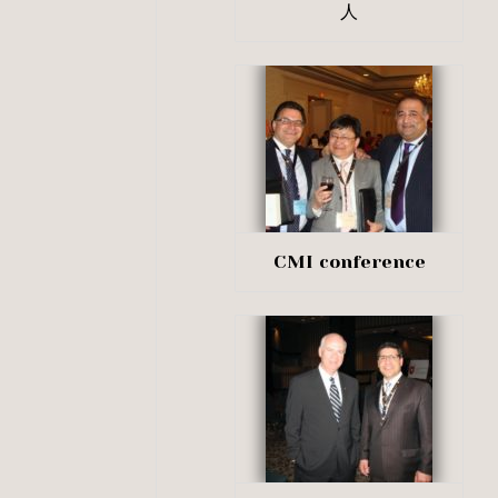
人
CMI conference