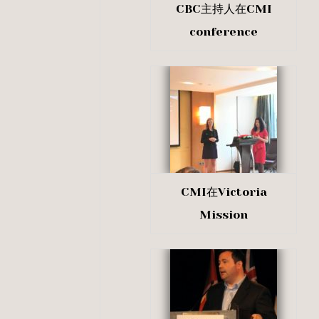
CBC主持人在CMI
conference
CMI在Victoria
Mission