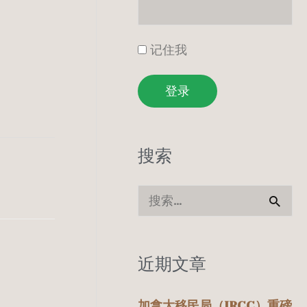
记住我
登录
搜索
搜
索
：
近期文章
加拿大移民局（IRCC）重磅