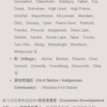
Coronation、Claresholm、Didsbury、Falher、Fox
Creek、Grimshaw、High Level、High Prairie、
Innisfail、Mayerthorpe、McLennan、Mundare、
Olds、Onoway、Oyen、Peace River、Penhold、
Ponoka、Provost、Sedgewick、Slave Lake、
Stettler、Sundre、Sylvan Lake、Taber、Trochu、
Two Hills、Viking、Wainwright、Westlock、
Whitecourt 等
村（
Village
）
：Acme、Berwyn、Chauvin、Clive、
Consort、Donnelly、Forestburg、Girouxville、Vilna
等
原住民地区（
First Nation / Indigenous
Community
）
：Montana First Nation
每个社区都有指定的
经济发展官（
Economic Development