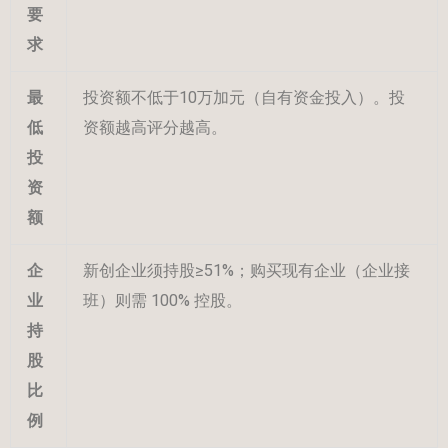
要
求
最
投资额不低于10万加元（自有资金投入）。投
低
资额越高评分越高。
投
资
额
企
新创企业须持股≥51%；购买现有企业（企业接
业
班）则需 100% 控股。
持
股
比
例