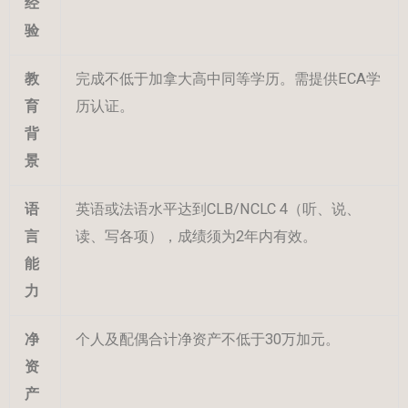
经
验
教
完成不低于加拿大高中同等学历。需提供ECA学
育
历认证。
背
景
语
英语或法语水平达到CLB/NCLC 4（听、说、
言
读、写各项），成绩须为2年内有效。
能
力
净
个人及配偶合计净资产不低于30万加元。
资
产