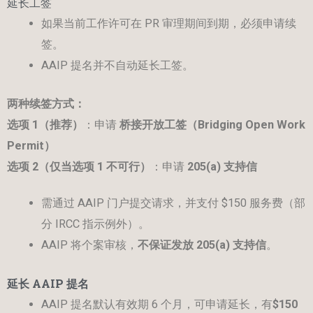
延长工签
如果当前工作许可在 PR 审理期间到期，必须申请续
签。
AAIP 提名并不自动延长工签。
两种续签方式：
选项
1
（推荐）
：申请
桥接开放工签（
Bridging Open Work
Permit
）
选项
2
（仅当选项
1
不可行）
：申请
205(a)
支持信
需通过 AAIP 门户提交请求，并支付 $150 服务费（部
分 IRCC 指示例外）。
AAIP 将个案审核，
不保证发放
205(a)
支持信
。
延长
AAIP
提
名
AAIP 提名默认有效期 6 个月，可申请延长，有
$150