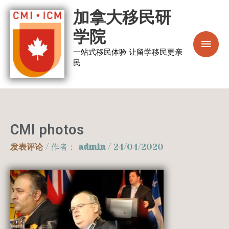
跳
主
加拿大移民研
至
菜
学院
内
容
一站式移民体验 让留学移民更亲
单
民
CMI photos
发表评论
/ 作者：
admin
/
24/04/2020