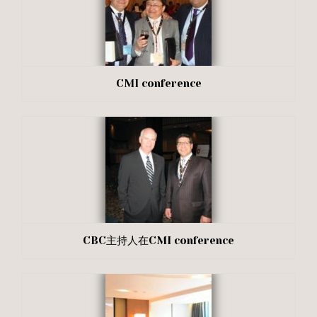
CMI conference
CBC主持人在CMI conference