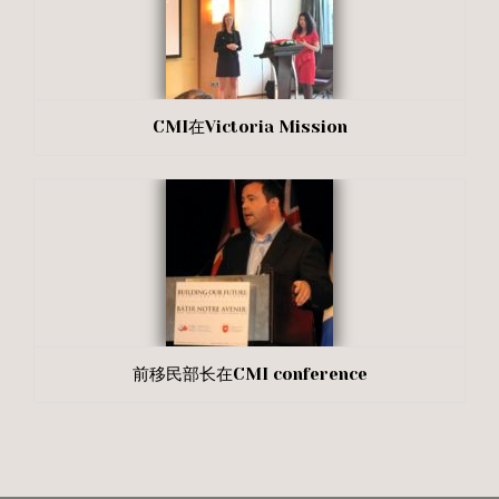
CMI在Victoria Mission
前移民部长在CMI conference