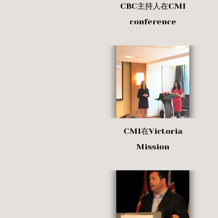
CBC主持人在CMI
conference
CMI在Victoria
Mission