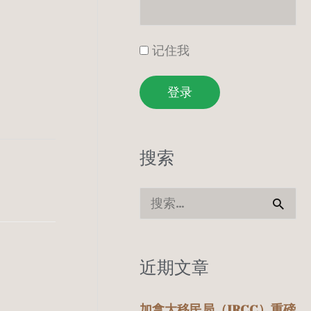
记住我
登录
搜索
搜
索
：
近期文章
加拿大移民局（IRCC）重磅