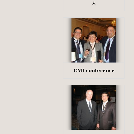
人
CMI conference