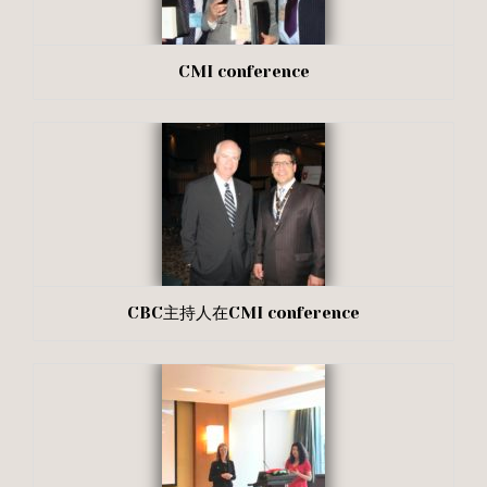
CMI conference
CBC主持人在CMI conference