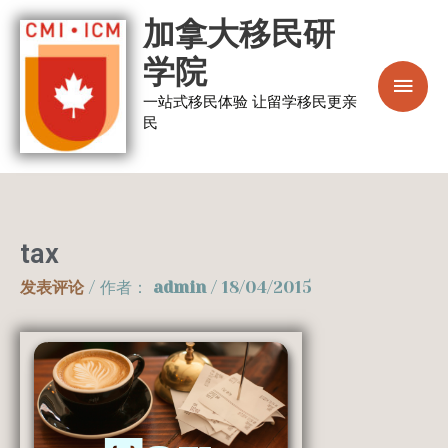
跳
主
加拿大移民研
至
菜
学院
内
容
一站式移民体验 让留学移民更亲
单
民
tax
发表评论
/ 作者：
admin
/
18/04/2015