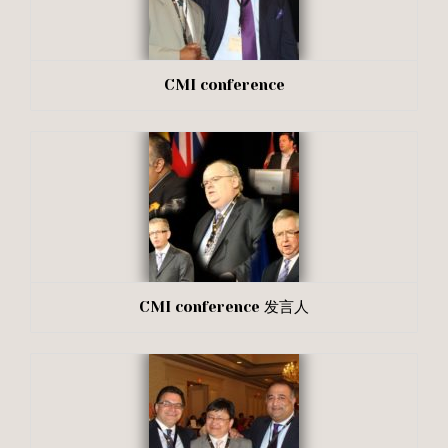
CMI conference
CMI conference 发言人