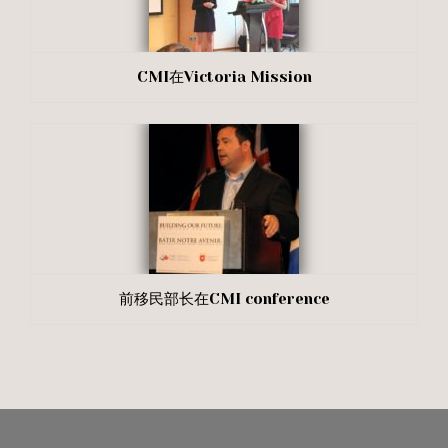
CMI在Victoria Mission
前移民部长在CMI conference