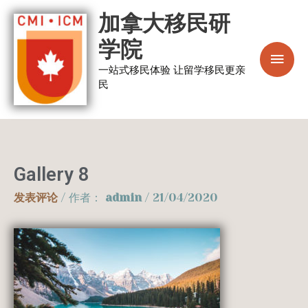
跳
主
加拿大移民研
至
菜
学院
内
容
一站式移民体验 让留学移民更亲
单
民
Gallery 8
发表评论
/ 作者：
admin
/
21/04/2020