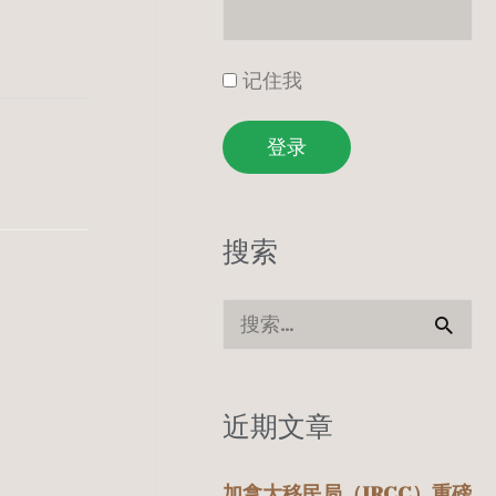
记住我
登录
搜索
搜
索
：
近期文章
加拿大移民局（IRCC）重磅