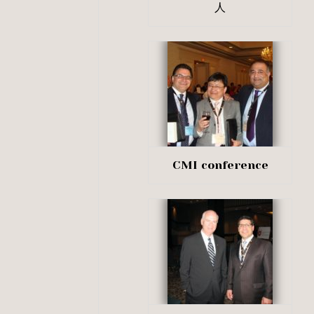
人
CMI conference