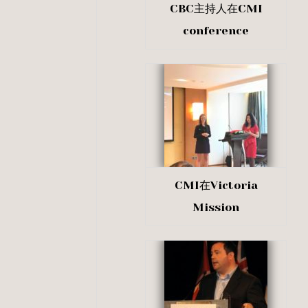
CBC主持人在CMI
conference
CMI在Victoria
Mission