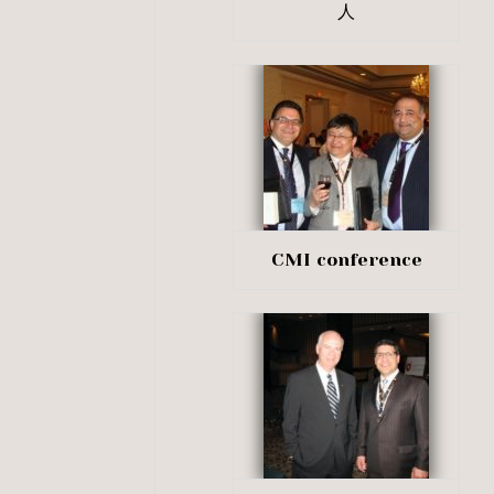
人
CMI conference