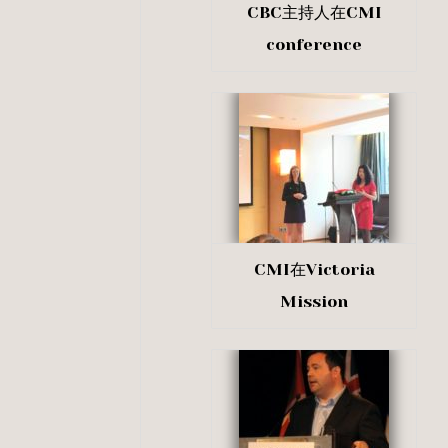
CBC主持人在CMI
conference
CMI在Victoria
Mission