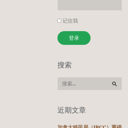
记住我
登录
搜索
搜
索
：
近期文章
加拿大移民局（IRCC）重磅