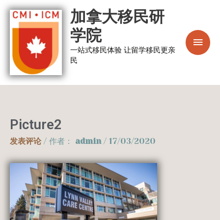
跳
主
加拿大移民研
至
菜
学院
内
容
一站式移民体验 让留学移民更亲
单
民
Picture2
发表评论
/ 作者：
admin
/
17/03/2020