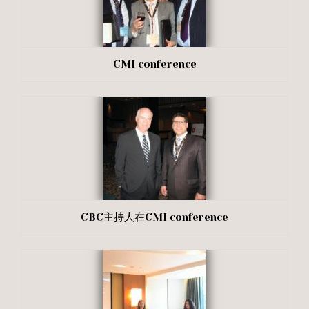
CMI conference
CBC主持人在CMI conference