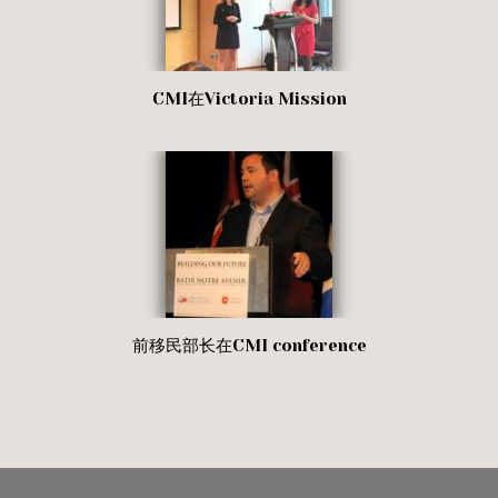
CMI在Victoria Mission
前移民部长在CMI conference