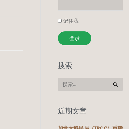
记住我
登录
搜索
搜
索
：
近期文章
加拿大移民局（IRCC）重磅