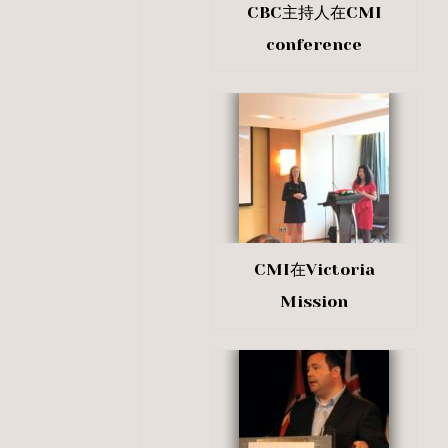
CBC主持人在CMI
conference
CMI在Victoria
Mission