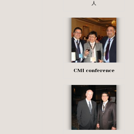
人
CMI conference