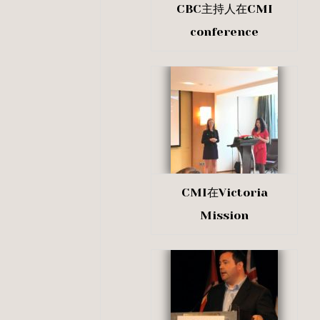
CBC主持人在CMI
conference
CMI在Victoria
Mission