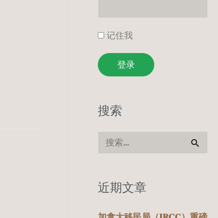
记住我
登录
搜索
搜
索
：
近期文章
加拿大移民局（IRCC）重磅