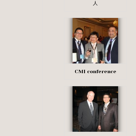
人
CMI conference