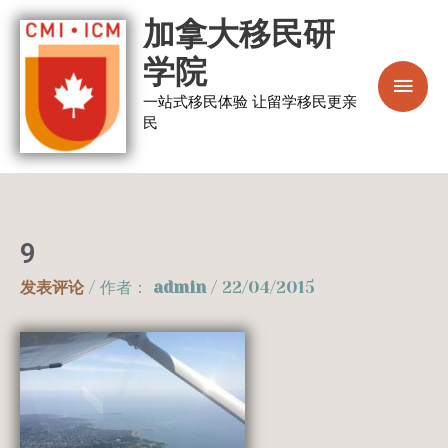
跳
主
加拿大移民研
至
菜
学院
内
容
一站式移民体验 让留学移民更亲
单
民
9
发表评论
/ 作者：
admin
/
22/04/2015