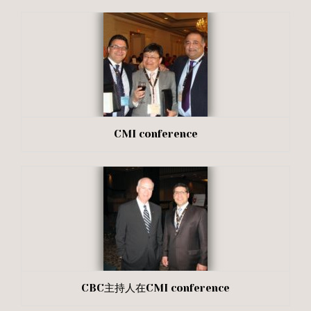
CMI conference
CBC主持人在CMI conference