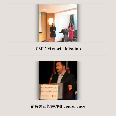
CMI在Victoria Mission
前移民部长在CMI conference