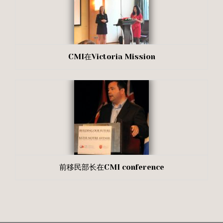
CMI在Victoria Mission
前移民部长在CMI conference