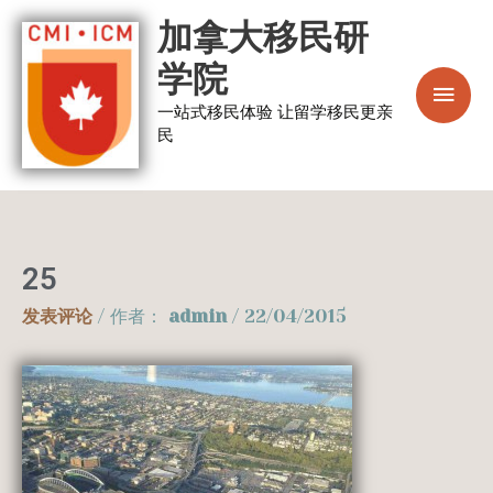
跳
主
加拿大移民研
至
菜
学院
内
容
一站式移民体验 让留学移民更亲
单
民
25
发表评论
/ 作者：
admin
/
22/04/2015