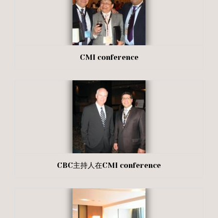
CMI conference
CBC主持人在CMI conference