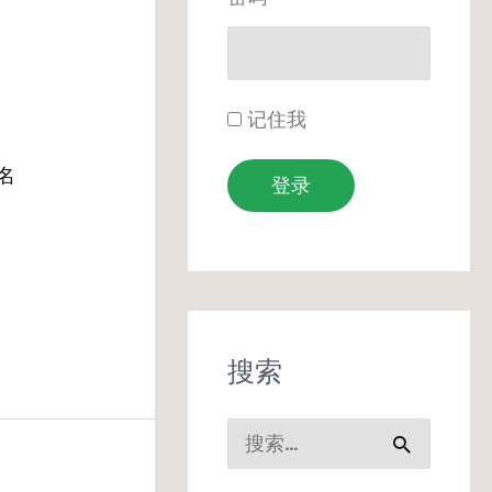
记住我
门名
登录
搜索
搜
索