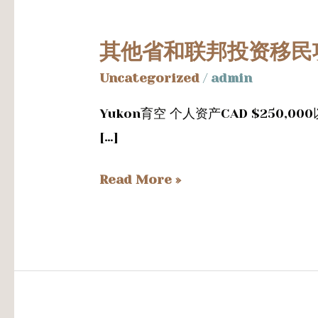
其他省和联邦投资移民
其
他
Uncategorized
/
admin
省
Yukon育空 个人资产CAD $250,
和
[…]
联
邦
Read More »
投
资
移
民
项
目