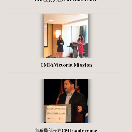
CMI在Victoria Mission
前移民部长在CMI conference