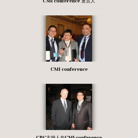
CMI conference 发言人
CMI conference
CBC主持人在CMI conference