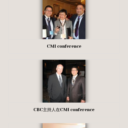
CMI conference
CBC主持人在CMI conference