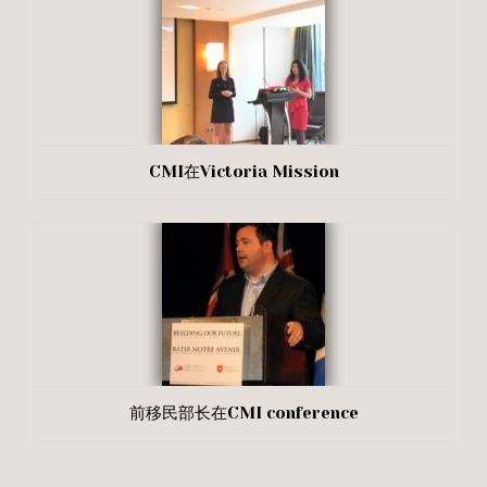
CMI在Victoria Mission
前移民部长在CMI conference