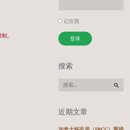
记住我
限制
。
登录
搜索
搜
索
：
近期文章
加拿大移民局（IRCC）重磅