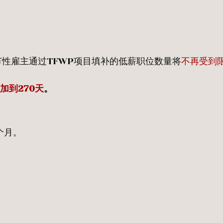
节性雇主通过TFWP项目填补的低薪职位数量将
不再受到
增加到270天
。
个月。