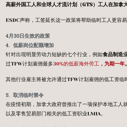
高薪外国工人和全球人才流计划（GTS）工人在加拿
ESDC声称，工签延长这一政策将帮助临时工人更容
4
月
30
日
生效的政策
4.
低薪岗位配额增加
针对出现明显劳动力短缺的七个行业，例如
食品制造
过TFW计划雇佣最多
30%的低薪海外劳工
，为期一年
其他行业雇主将被允许通过TFW计划雇佣的低工资临时
5.
取消临时禁令
在疫情初期，加拿大政府曾推出了一项保护本地工人就
以及零售贸易部门相关的低工资职业LMIA。