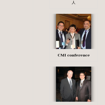
人
CMI conference