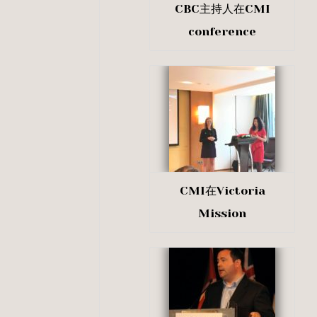
CBC主持人在CMI
conference
CMI在Victoria
Mission