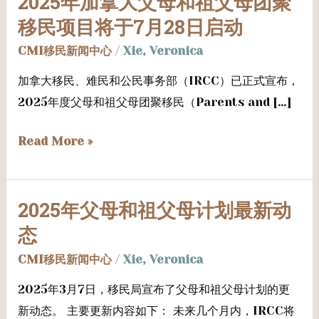
2025年加拿大父母和祖父母团聚
年
移民项目将于7月28日启动
加
CMI移民新闻中心
/
Xie, Veronica
拿
加拿大移民、难民和公民事务部（IRCC）已正式宣布，
大
2025年度父母和祖父母团聚移民（Parents and […]
父
母
Read More »
和
祖
父
2025年父母和祖父母计划最新动
2025
母
年
态
团
父
聚
CMI移民新闻中心
/
Xie, Veronica
母
移
2025年3月7日，移民局宣布了父母和祖父母计划的更
和
民
新动态。 主要更新内容如下： 未来几个月内，IRCC将
祖