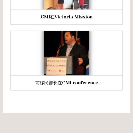
CMI在Victoria Mission
前移民部长在CMI conference