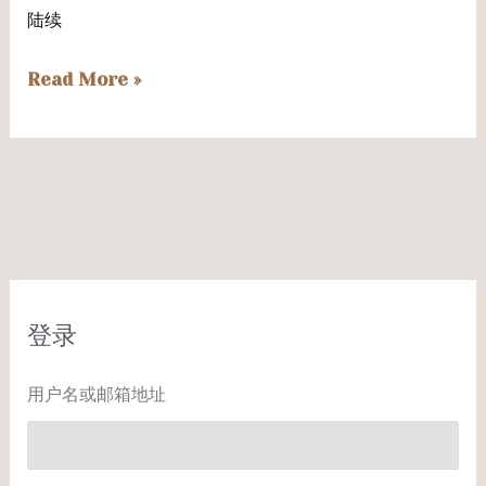
项
陆续
父
目
母
将
Read More »
计
于
划
7
最
月
新
28
动
日
态
启
动
登录
用户名或邮箱地址