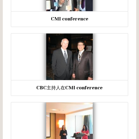
CMI conference
CBC主持人在CMI conference