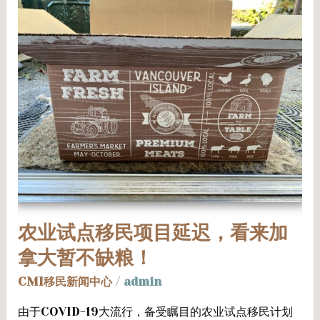
业
试
点
移
民
项
目
延
迟，
看
农业试点移民项目延迟，看来加
来
拿大暂不缺粮！
加
拿
CMI移民新闻中心
/
admin
大
由于COVID-19大流行，备受瞩目的农业试点移民计划