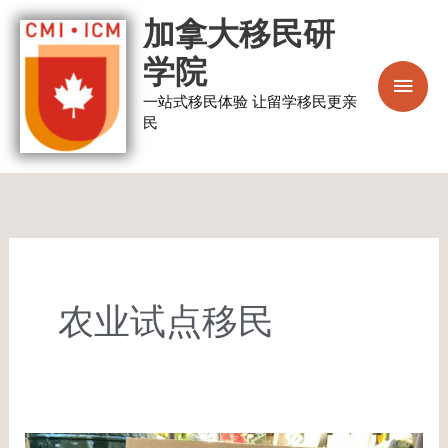
跳
主
加拿大移民研
至
菜
学院
内
容
一站式移民体验 让留学移民更亲
单
民
农业试点移民
农