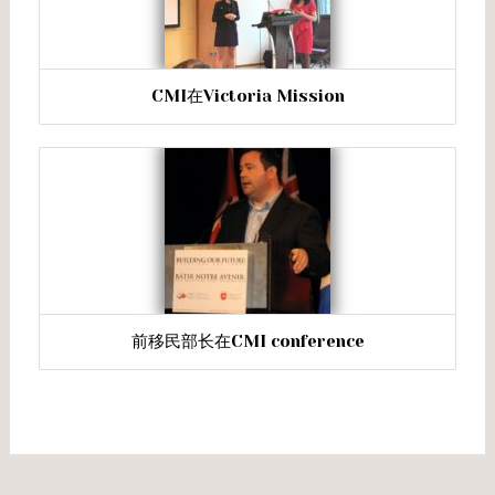
CMI在Victoria Mission
前移民部长在CMI conference