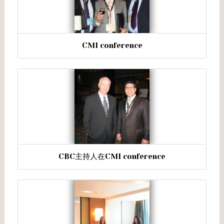
CMI conference
CBC主持人在CMI conference