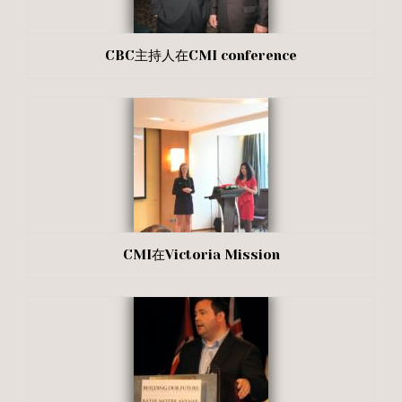
CBC主持人在CMI conference
CMI在Victoria Mission