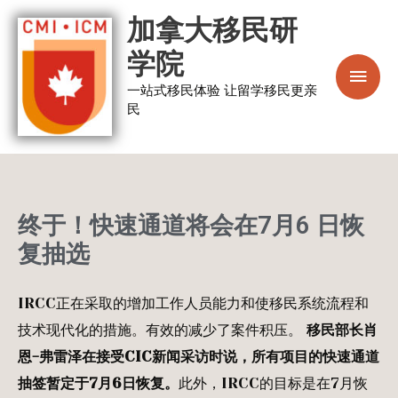
跳
主
加拿大移民研
至
菜
学院
内
容
一站式移民体验 让留学移民更亲
单
民
终于！快速通道将会在7月6 日恢
复抽选
IRCC正在采取的增加工作人员能力和使移民系统流程和
技术现代化的措施。有效的减少了案件积压。
移民部长肖
恩-
弗雷泽在接受CIC
新闻采访时说，所有项目的快速通道
抽签暂定于7
月6
日恢复。
此外，IRCC的目标是在7月恢