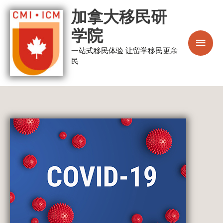
跳
主
加拿大移民研
至
菜
学院
内
容
一站式移民体验 让留学移民更亲
单
民