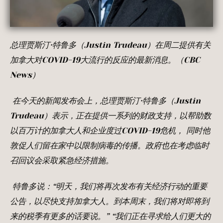
总理贾斯汀·特鲁多（
Justin Trudeau
）在周二提供有关
加拿大对
COVID-19
大流行的反应的最新消息。（
CBC
News
）
在今天的新闻发布会上，总理贾斯汀·特鲁多（Justin
Trudeau
）表示，正在提供一系列的财政支持，以帮助数
以百万计的加拿大人和企业度过COVID-19
危机，
同时他
敦促人们留在家中以限制病毒的传播。政府也在考虑临时
召回议会采取紧急经济措施。
特鲁多说：“明天，我们将再次发布有关经济行动
的重要
公告，以尽快支持加拿大人。到本周末，我们将对即将到
来的税季
有更多的话要说。”
“我们正在寻求给人们更大的