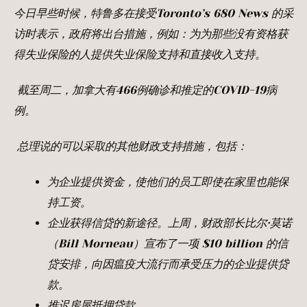
今日早些时候，特鲁多在接受Toronto’s 680 News
的采
访时表示，政府将出台措施，例如：为为那些没有资格获
得失业保险的人提供失业
保险支持和直接收入支持。
截至周二，加拿大有466
例确诊和推定的COVID-19
病
例。
总理说的可以采取的其他财政支持措施，包括：
为企业提供资金，使他们的员工即使在家里也能保
持工资。
企业获得信贷的新途径。上周，财政部长比尔·莫诺
（Bill Morneau
）宣布了一项 $10 billion
的信
贷安排，向因
瘟疫
大流行而承受压力的企业提供贷
款。
推迟房屋
抵押贷款。