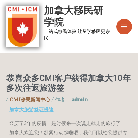
跳
主
加拿大移民研
至
菜
学院
内
容
一站式移民体验 让留学移民更亲
单
民
恭喜众多CMI客户获得加拿大10年
多次往返旅游签
/
CMI移民新闻中心
/ 作者：
admin
加拿大旅游签证提速
经历了3年的疫情，是时候来一次说走就走的旅行了，
加拿大欢迎您！赶紧行动起啦吧，我们可以给您提供专