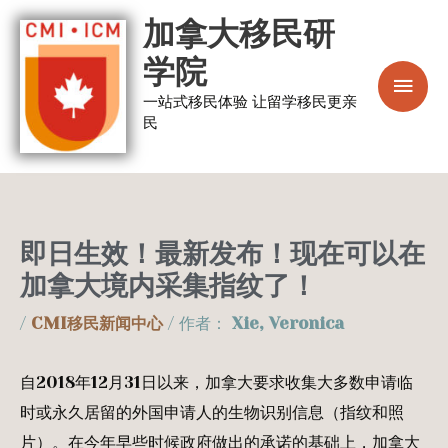
跳
主
加拿大移民研
至
菜
学院
内
容
一站式移民体验 让留学移民更亲
单
民
即日生效！最新发布！现在可以在
加拿大境内采集指纹了！
/
CMI移民新闻中心
/ 作者：
Xie, Veronica
自2018年12月31日以来，加拿大要求收集大多数申请临
时或永久居留的外国申请人的生物识别信息（指纹和照
片）。在今年早些时候政府做出的承诺的基础上，加拿大