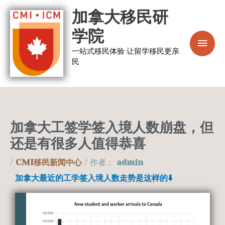
跳
主
加拿大移民研
至
菜
学院
内
容
一站式移民体验 让留学移民更亲
单
民
加拿大工签学签入境人数崩盘，但
还是有很多人值得恭喜
/
CMI移民新闻中心
/ 作者：
admin
加拿大最近的工学签入境人数走势是这样的⬇️