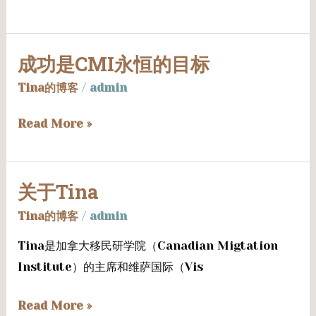
趋
势
通
成功是CMI永恒的目标
成
报
功
2015-
Tina的博客
/
admin
是
02-
Read More »
CMI
04
永
恒
关于Tina
的
关
目
于
Tina的博客
/
admin
标
Tina
Tina是加拿大移民研学院（Canadian Migtation
Institute）的主席和维萨国际（Vis
Read More »