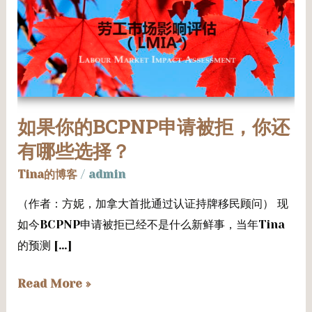
果
你
的
BCPNP
申
如果你的BCPNP申请被拒，你还
请
有哪些选择？
被
拒，
Tina的博客
/
admin
你
（作者：方妮，加拿大首批通过认证持牌移民顾问） 现
还
如今BCPNP申请被拒已经不是什么新鲜事，当年Tina
有
的预测 […]
哪
些
Read More »
选