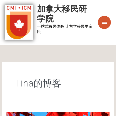
跳
主
加拿大移民研
至
菜
学院
内
容
一站式移民体验 让留学移民更亲
单
民
Tina的博客
如