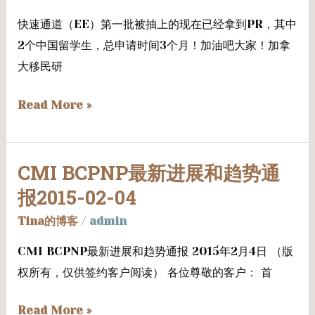
职
快速通道（EE）第一批被抽上的现在已经拿到PR，其中
位
2个中国留学生，总申请时间3个月！加油吧大家！加拿
需
大移民研
求
发
Read More »
布
CMI BCPNP最新进展和趋势通
CMI
BCPNP
报2015-02-04
最
Tina的博客
/
admin
新
CMI BCPNP最新进展和趋势通报 2015年2月4日 （版
进
权所有，仅供签约客户阅读） 各位尊敬的客户： 首
展
和
Read More »