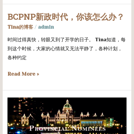
择？
BCPNP新政时代，你该怎么办？
BCPNP
新
Tina的博客
/
admin
政
时间过得真快，转眼又到了开学的日子。 Tina知道，每
时
到这个时候，大家的心情就又无法平静了，各种计划，
代，
各种约定
你
该
Read More »
怎
么
办？
BCPNP
重
大
更