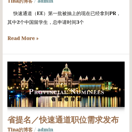
Tina的博客
/
admin
快速通道（EE）第一批被抽上的现在已经拿到PR，
其中2个中国留学生，总申请时间3个
Read More »
省
提
名
／
快
速
省提名／快速通道职位需求发布
通
道
Tina的博客
/
admin