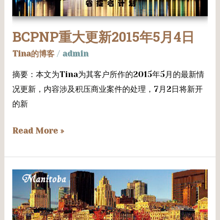
新
2015
BCPNP重大更新2015年5月4日
年
5
Tina的博客
/
admin
月
摘要：本文为Tina为其客户所作的2015年5月的最新情
4
况更新，内容涉及积压商业案件的处理，7月2日将新开
日
的新
Read More »
加
拿
大