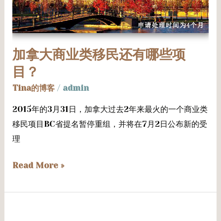
商
业
类
移
加拿大商业类移民还有哪些项
民
目？
还
Tina的博客
/
admin
有
哪
2015年的3月31日，加拿大过去2年来最火的一个商业类
些
移民项目BC省提名暂停重组，并将在7月2日公布新的受
项
理
目？
Read More »
快