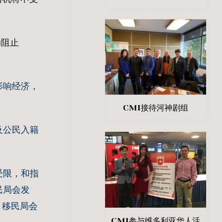
助阻止
影响经济，
CMI接待河神剧组
及公民入籍
受限，和指
民局会发
，移民局会
CMI参与维多利亚华人活