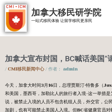
跳
加拿大移民研学院
至
内
一站式移民体验 让留学移民更亲民
容
加拿大宣布封国，BC喊话美国“
/
CMI移民新闻中心
/ 作者：
admin
今天，加拿大时间3月16日，总理贾斯汀·特鲁多（Jus
和美国，墨西哥，加勒比人的旅行者入境-这一举措是为
说，被禁止入境的人员不包含机组人员，外交官，公民
加剧，也有可能禁止美国人入境。但BC省健康官员对