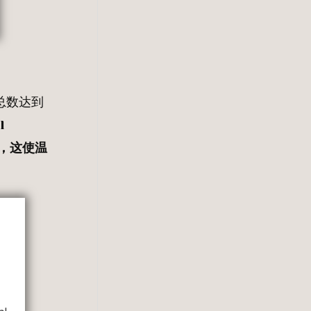
总数达到
l
，这使温