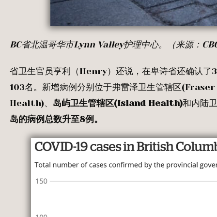
BC
省北温哥华市
Lynn Valley
护理中心。（来源：
CB
省卫生官员亨利（Henry）还说，在卑诗省还确认了3
103名。新增病例分别位于弗雷泽卫生管辖区(Fraser He
Health)、
岛屿卫生管辖区
(Island Health)
和内陆卫生
岛的病例总数升至8
例。