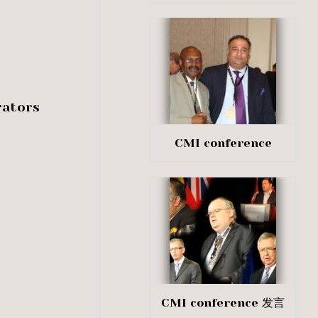
rators
CMI conference
CMI conference 发言