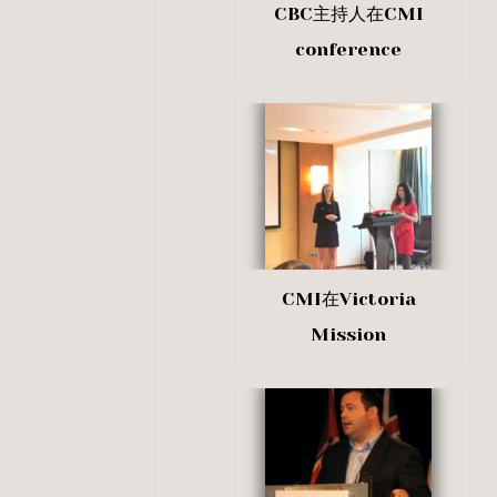
CBC主持人在CMI
conference
CMI在Victoria
Mission