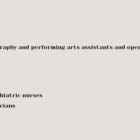
graphy and performing arts assistants and ope
hiatric nurses
icians