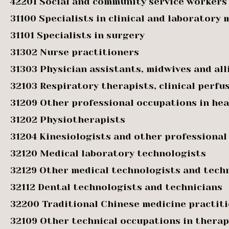
42201 Social and community service workers
31100 Specialists in clinical and laboratory 
31101 Specialists in surgery
31302 Nurse practitioners
31303 Physician assistants, midwives and all
32103 Respiratory therapists, clinical perf
31209 Other professional occupations in he
31202 Physiotherapists
31204 Kinesiologists and other professiona
32120 Medical laboratory technologists
32129 Other medical technologists and tech
32112 Dental technologists and technicians
32200 Traditional Chinese medicine practit
32109 Other technical occupations in thera