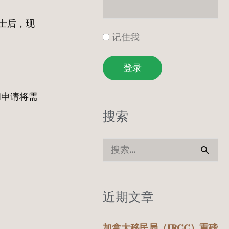
士后，现
记住我
登录
和申请将需
搜索
搜
索
：
近期文章
加拿大移民局（IRCC）重磅