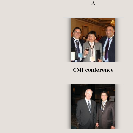
人
CMI conference